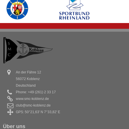
An der Fähre 12
56072 Koblenz
Deutschland
Phone: +49 (261) 2 33 17
www.smc-koblenz.de
club@smc-koblenz.de
GPS: 50°21,63' N 7°33,82' E
Über uns