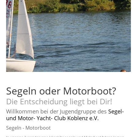
Home
Willkommen
Verein
Clubinfos
Hafen
Anfahrt & Infos
Kombüse
Essen & Trinken
Jugend
Segeln oder Motorboot?
Jugend & Ausbildung
Die Entscheidung liegt bei Dir!
Logbuch
Willkommen bei der Jugendgruppe des
Segel-
Der SMC Blog
und Motor- Yacht- Club Koblenz e.V.
Segeln - Motorboot
Galerie
Impressionen