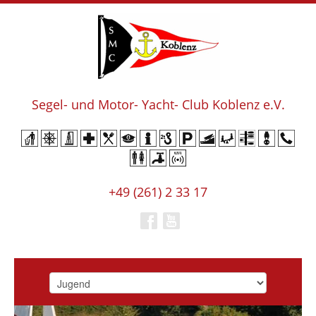
Segel- und Motor- Yacht- Club Koblenz e.V.
+49 (261) 2 33 17