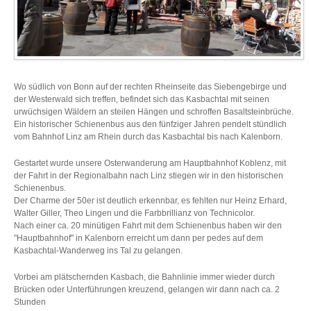
Wo südlich von Bonn auf der rechten Rheinseite das Siebengebirge und
der Westerwald sich treffen, befindet sich das Kasbachtal mit seinen
urwüchsigen Wäldern an steilen Hängen und schroffen Basaltsteinbrüche.
Ein historischer Schienenbus aus den fünfziger Jahren pendelt stündlich
vom Bahnhof Linz am Rhein durch das Kasbachtal bis nach Kalenborn.
Gestartet wurde unsere Osterwanderung am Hauptbahnhof Koblenz, mit
der Fahrt in der Regionalbahn nach Linz stiegen wir in den historischen
Schienenbus.
Der Charme der 50er ist deutlich erkennbar, es fehlten nur Heinz Erhard,
Walter Giller, Theo Lingen und die Farbbrillianz von Technicolor.
Nach einer ca. 20 minütigen Fahrt mit dem Schienenbus haben wir den
"Hauptbahnhof" in Kalenborn erreicht um dann per pedes auf dem
Kasbachtal-Wanderweg ins Tal zu gelangen.
Vorbei am plätschernden Kasbach, die Bahnlinie immer wieder durch
Brücken oder Unterführungen kreuzend, gelangen wir dann nach ca. 2
Stunden