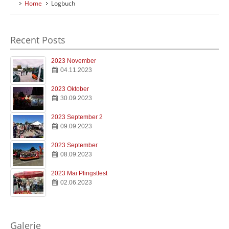
Home
Logbuch
Home
Willkommen
Recent Posts
Verein
Clubinfos
2023 November
04.11.2023
Hafen
Anfahrt & Infos
2023 Oktober
30.09.2023
Kombüse
Essen & Trinken
2023 September 2
09.09.2023
Jugend
2023 September
Jugend & Ausbildung
08.09.2023
2023 Mai Pfingstfest
Logbuch
02.06.2023
Der SMC Blog
Galerie
Impressionen
Galerie