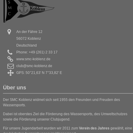
An der Fähre 12
56072 Koblenz
Deutschland
Phone: +49 (261) 2 33 17
www.smc-koblenz.de
club@smc-koblenz.de
GPS: 50°21,63' N 7°33,82' E
Über uns
Der SMC Koblenz widmet sich seit 1955 den Freunden und Freuden des
Wassersports.
Dabei ist oberstes Ziel die Förderung des Wassersports, des Umweltschutzes
sowie die Förderung unserer Clubjugend.
Für unsere Jugendarbeit wurden wir 2011 zum
Verein des Jahres
gewählt, eine